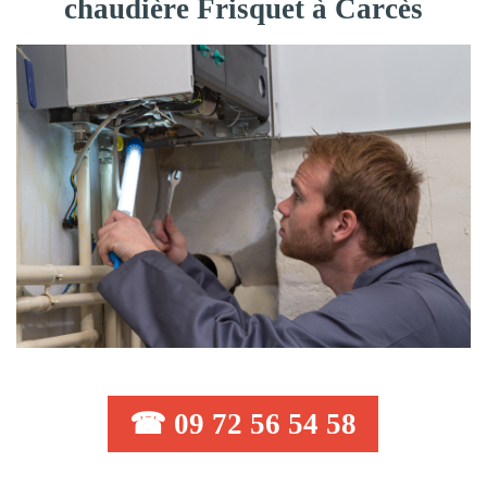
chaudière Frisquet à Carcès
☎ 09 72 56 54 58